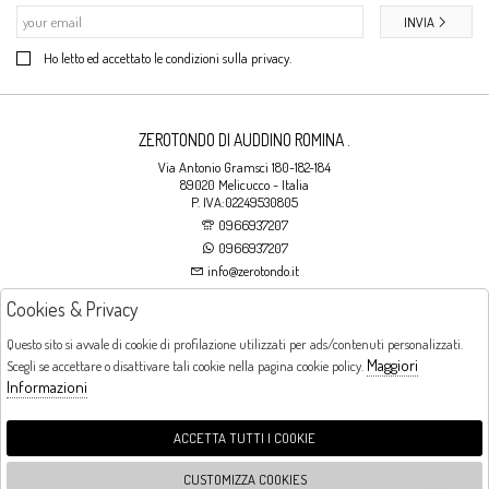
INVIA
Ho letto ed accettato le condizioni sulla privacy.
ZEROTONDO DI AUDDINO ROMINA .
Via Antonio Gramsci 180-182-184
89020 Melicucco - Italia
P. IVA:02249530805
0966937207
0966937207
info@zerotondo.it
Cookies & Privacy
SHOP
Questo sito si avvale di cookie di profilazione utilizzati per ads/contenuti personalizzati.
Maggiori
Scegli se accettare o disattivare tali cookie nella pagina cookie policy.
Orari di apertura
Informazioni
LUNEDI: CHIUSO LA MATTINA - DALLE 16:00 ALLE 20:00 DAL MARTEDI AL
SABATO: DALLE 09:00 ALLE 13:00 - DALLE 16:00 ALLE 20:00 DOMENICA:
CHIUSO
ACCETTA TUTTI I COOKIE
CUSTOMIZZA COOKIES