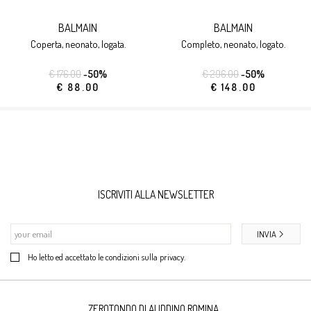
BALMAIN
BALMAIN
coperta, neonato, logata.
completo, neonato, logato.
€ 176.00
-50%
€ 296.00
-50%
€ 88.00
€ 148.00
ISCRIVITI ALLA NEWSLETTER
INVIA
Ho letto ed accettato le condizioni sulla privacy.
ZEROTONDO DI AUDDINO ROMINA .