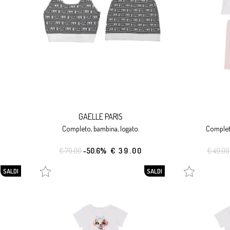
GAELLE PARIS
completo, bambina, logato.
complet
€ 79.00
-50.6%
€ 39.00
€ 49.00
SALDI
SALDI