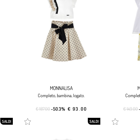
MONNALISA
M
completo, bambina, logato.
complet
€ 187.00
-50.3%
€ 93.00
€ 149.00
SALDI
SALDI