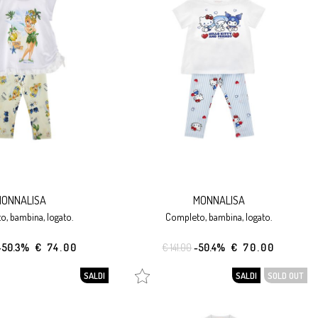
ONNALISA
MONNALISA
o, bambina, logato.
completo, bambina, logato.
-50.3%
€ 74.00
€ 141.00
-50.4%
€ 70.00
SALDI
SALDI
SOLD OUT