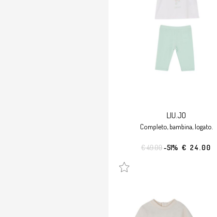
LIU.JO
completo, bambina, logato.
€ 49.00
-51%
€ 24.00