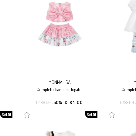
MONNALISA
M
completo, bambina, logato.
complet
€ 168.00
-50%
€ 84.00
€ 133.00
SALDI
SALDI