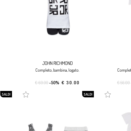
JOHN RICHMOND
completo, bambina, logato.
complet
€ 60.00
-50%
€ 30.00
€ 56.00
SALDI
SALDI