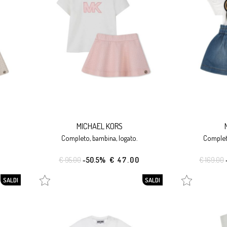
MICHAEL KORS
completo, bambina, logato.
complet
€ 95.00
-50.5%
€ 47.00
€ 169.00
SALDI
SALDI