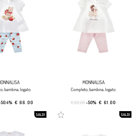
ONNALISA
MONNALISA
o, bambina, logato.
completo, bambina, logato.
-50.4%
€ 66.00
€ 122.00
-50%
€ 61.00
SALDI
SALDI