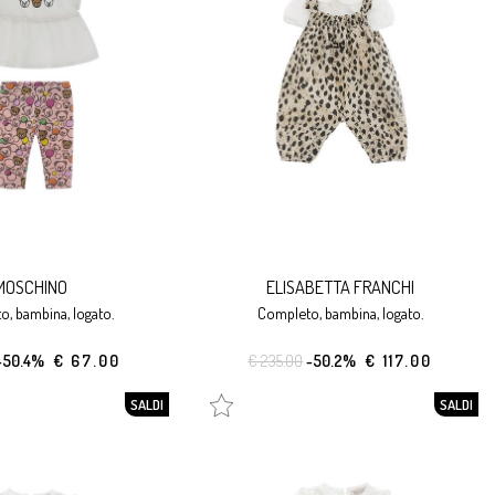
MOSCHINO
ELISABETTA FRANCHI
o, bambina, logato.
completo, bambina, logato.
-50.4%
€ 67.00
€ 235.00
-50.2%
€ 117.00
SALDI
SALDI