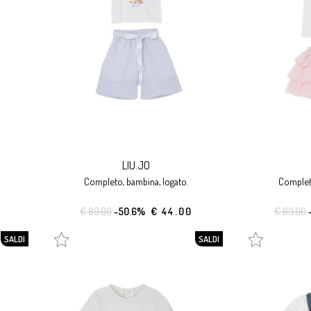
LIU.JO
completo, bambina, logato.
complet
€ 89.00
-50.6%
€ 44.00
€ 89.00
SALDI
SALDI