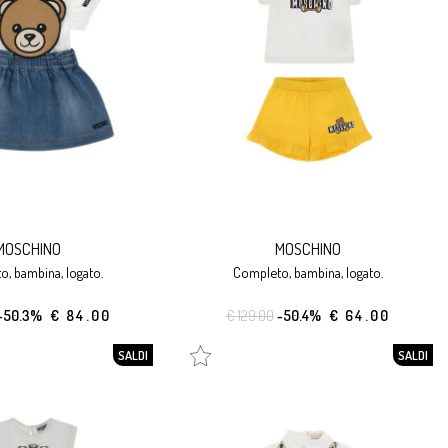
MOSCHINO
MOSCHINO
o, bambina, logato.
completo, bambina, logato.
-50.3%
€ 84.00
€ 129.00
-50.4%
€ 64.00
SALDI
SALDI