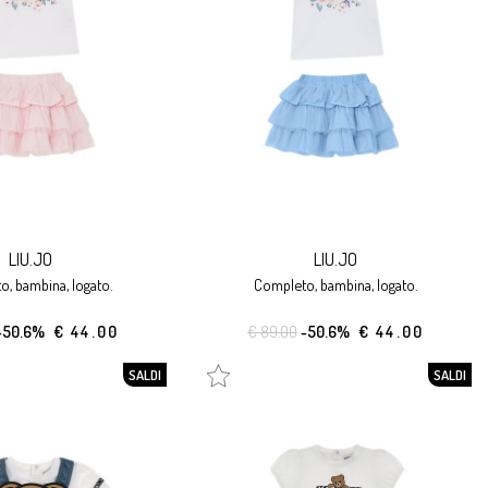
LIU.JO
LIU.JO
o, bambina, logato.
completo, bambina, logato.
-50.6%
€ 44.00
€ 89.00
-50.6%
€ 44.00
SALDI
SALDI