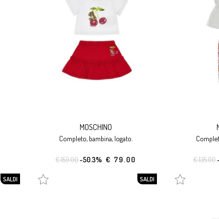
MOSCHINO
completo, bambina, logato.
complet
€ 159.00
-50.3%
€ 79.00
€ 135.00
SALDI
SALDI