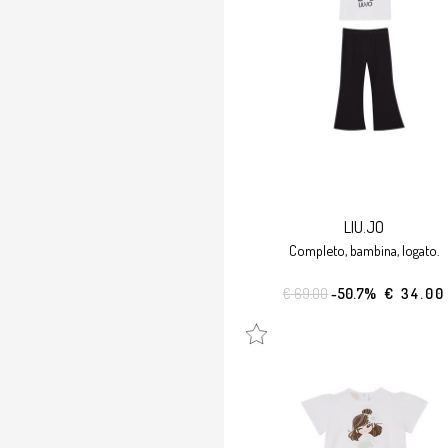
LIU.JO
completo, bambina, logato.
€ 69.00
-50.7%
€ 34.00