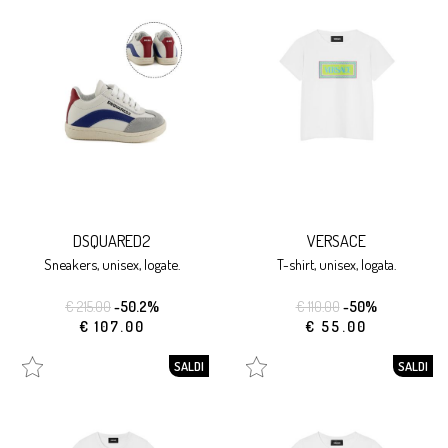
DSQUARED2
VERSACE
sneakers, unisex, logate.
t-shirt, unisex, logata.
€ 215.00
-50.2%
€ 110.00
-50%
€ 107.00
€ 55.00
SALDI
SALDI