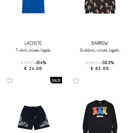
LACOSTE
BARROW
t-shirt, unisex, logata.
giubbino, unisex, logato.
€ 35.00
-31.4%
€ 165.00
-50.3%
€ 24.00
€ 82.00
SALDI