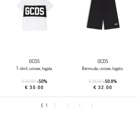
GCDS
GCDS
t-shirt, unisex, logata.
bermuda, unisex, logato.
€ 60.00
-50%
€ 65.00
-50.8%
€ 30.00
€ 32.00
⟨
1
2
3
4
⟩