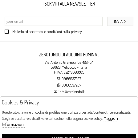
ISCRIVITI ALLA NEWSLETTER
INVIA
Ho letto ed accettato le condizioni sulla privacy.
ZEROTONDO DI AUDDINO ROMINA .
Via Antonio Gramsci 180-182-184
89020 Melicucco - Italia
P. IVA:02249530805
0966937207
0966937207
info@zerotondo.it
Cookies & Privacy
SHOP
Questo sito si avvale di cookie di profilazione utilizzati per ads/contenuti personalizzati.
Maggiori
Scegli se accettare o disattivare tali cookie nella pagina cookie policy.
Orari di apertura
Informazioni
LUNEDI: CHIUSO LA MATTINA - DALLE 16:00 ALLE 20:00 DAL MARTEDI AL
SABATO: DALLE 09:00 ALLE 13:00 - DALLE 16:00 ALLE 20:00 DOMENICA:
CHIUSO