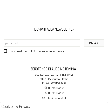
ISCRIVITI ALLA NEWSLETTER
INVIA
Ho letto ed accettato le condizioni sulla privacy.
ZEROTONDO DI AUDDINO ROMINA .
Via Antonio Gramsci 180-182-184
89020 Melicucco - Italia
P. IVA:02249530805
0966937207
0966937207
info@zerotondo.it
Cookies & Privacy