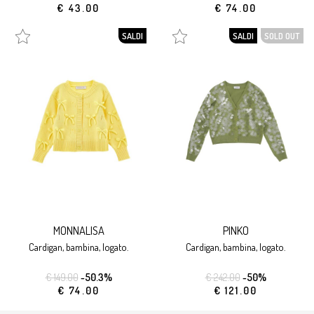
€ 43.00
€ 74.00
SALDI
SALDI
SOLD OUT
MONNALISA
PINKO
cardigan, bambina, logato.
cardigan, bambina, logato.
€ 149.00
-50.3%
€ 242.00
-50%
€ 74.00
€ 121.00