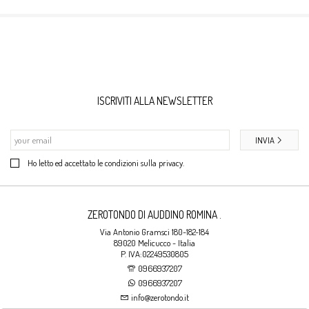
ISCRIVITI ALLA NEWSLETTER
INVIA
Ho letto ed accettato le condizioni sulla privacy.
ZEROTONDO DI AUDDINO ROMINA .
Via Antonio Gramsci 180-182-184
89020 Melicucco - Italia
P. IVA:02249530805
0966937207
0966937207
info@zerotondo.it