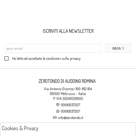
ISCRIVITI ALLA NEWSLETTER
INVIA
Ho letto ed accettato le condizioni sulla privacy.
ZEROTONDO DI AUDDINO ROMINA .
Via Antonio Gramsci 180-182-184
89020 Melicucco - Italia
P. IVA:02249530805
0966937207
0966937207
info@zerotondo.it
Cookies & Privacy
SHOP