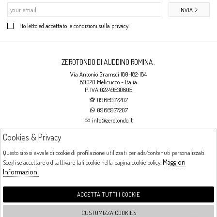
INVIA
Ho letto ed accettato le condizioni sulla privacy.
ZEROTONDO DI AUDDINO ROMINA .
Via Antonio Gramsci 180-182-184
89020 Melicucco - Italia
P. IVA:02249530805
0966937207
0966937207
info@zerotondo.it
Cookies & Privacy
SHOP
Questo sito si avvale di cookie di profilazione utilizzati per ads/contenuti personalizzati.
Maggiori
Scegli se accettare o disattivare tali cookie nella pagina cookie policy.
Orari di apertura
Informazioni
LUNEDI: CHIUSO LA MATTINA - DALLE 16:00 ALLE 20:00 DAL MARTEDI AL
SABATO: DALLE 09:00 ALLE 13:00 - DALLE 16:00 ALLE 20:00 DOMENICA:
CHIUSO
ACCETTA TUTTI I COOKIE
CUSTOMIZZA COOKIES