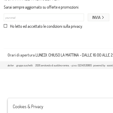
Sarai sempre aggiornato su offerte e promozioni.
INVIA
Ho letto ed accettato le condizioni sulla privacy.
Orari di apertura
LUNEDI: CHIUSO LA MATTINA - DALLE 16:00 ALLE 
atelier
gruppo zucchetti
2026 zerotondo di auddino romina . - p.iva : 02249530805 powered by
societ
Cookies & Privacy