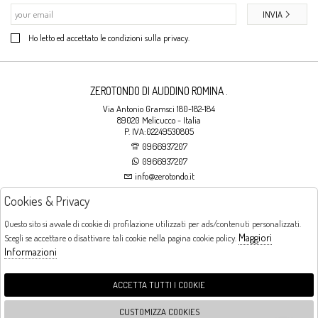
INVIA
Ho letto ed accettato le condizioni sulla privacy.
ZEROTONDO DI AUDDINO ROMINA .
Via Antonio Gramsci 180-182-184
89020 Melicucco - Italia
P. IVA:02249530805
0966937207
0966937207
info@zerotondo.it
Cookies & Privacy
SHOP
Questo sito si avvale di cookie di profilazione utilizzati per ads/contenuti personalizzati.
Maggiori
Scegli se accettare o disattivare tali cookie nella pagina cookie policy.
Orari di apertura
Informazioni
LUNEDI: CHIUSO LA MATTINA - DALLE 16:00 ALLE 20:00 DAL MARTEDI AL
SABATO: DALLE 09:00 ALLE 13:00 - DALLE 16:00 ALLE 20:00 DOMENICA:
CHIUSO
ACCETTA TUTTI I COOKIE
CUSTOMIZZA COOKIES