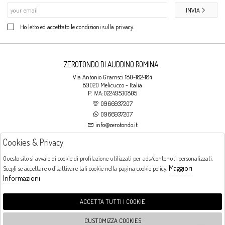
INVIA
Ho letto ed accettato le condizioni sulla privacy.
ZEROTONDO DI AUDDINO ROMINA .
Via Antonio Gramsci 180-182-184
89020 Melicucco - Italia
P. IVA:02249530805
0966937207
0966937207
info@zerotondo.it
Cookies & Privacy
SHOP
Questo sito si avvale di cookie di profilazione utilizzati per ads/contenuti personalizzati.
Maggiori
Scegli se accettare o disattivare tali cookie nella pagina cookie policy.
Orari di apertura
Informazioni
LUNEDI: CHIUSO LA MATTINA - DALLE 16:00 ALLE 20:00 DAL MARTEDI AL
SABATO: DALLE 09:00 ALLE 13:00 - DALLE 16:00 ALLE 20:00 DOMENICA:
CHIUSO
ACCETTA TUTTI I COOKIE
CUSTOMIZZA COOKIES