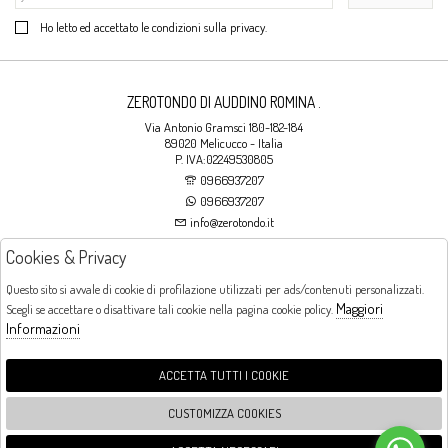
Ho letto ed accettato le condizioni sulla privacy.
ZEROTONDO DI AUDDINO ROMINA .
Via Antonio Gramsci 180-182-184
89020 Melicucco - Italia
P. IVA:02249530805
0966937207
0966937207
info@zerotondo.it
Cookies & Privacy
SHOP
Questo sito si avvale di cookie di profilazione utilizzati per ads/contenuti personalizzati.
Maggiori
Scegli se accettare o disattivare tali cookie nella pagina cookie policy.
Orari di apertura
Informazioni
LUNEDI: CHIUSO LA MATTINA - DALLE 16:00 ALLE 20:00 DAL MARTEDI AL
SABATO: DALLE 09:00 ALLE 13:00 - DALLE 16:00 ALLE 20:00 DOMENICA:
CHIUSO
ACCETTA TUTTI I COOKIE
CUSTOMIZZA COOKIES
FOLLOW US