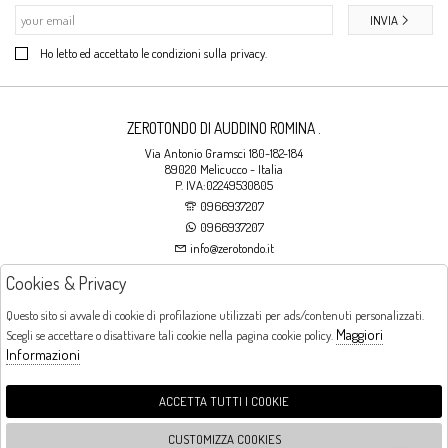
INVIA
Ho letto ed accettato le condizioni sulla privacy.
ZEROTONDO DI AUDDINO ROMINA .
Via Antonio Gramsci 180-182-184
89020 Melicucco - Italia
P. IVA:02249530805
0966937207
0966937207
info@zerotondo.it
Cookies & Privacy
SHOP
Questo sito si avvale di cookie di profilazione utilizzati per ads/contenuti personalizzati.
Maggiori
Scegli se accettare o disattivare tali cookie nella pagina cookie policy.
Orari di apertura
Informazioni
LUNEDI: CHIUSO LA MATTINA - DALLE 16:00 ALLE 20:00 DAL MARTEDI AL
SABATO: DALLE 09:00 ALLE 13:00 - DALLE 16:00 ALLE 20:00 DOMENICA:
CHIUSO
ACCETTA TUTTI I COOKIE
CUSTOMIZZA COOKIES