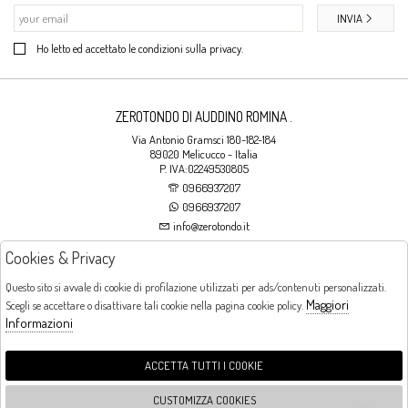
INVIA
Ho letto ed accettato le condizioni sulla privacy.
ZEROTONDO DI AUDDINO ROMINA .
Via Antonio Gramsci 180-182-184
89020 Melicucco - Italia
P. IVA:02249530805
0966937207
0966937207
info@zerotondo.it
Cookies & Privacy
SHOP
Questo sito si avvale di cookie di profilazione utilizzati per ads/contenuti personalizzati.
Maggiori
Scegli se accettare o disattivare tali cookie nella pagina cookie policy.
Orari di apertura
Informazioni
LUNEDI: CHIUSO LA MATTINA - DALLE 16:00 ALLE 20:00 DAL MARTEDI AL
SABATO: DALLE 09:00 ALLE 13:00 - DALLE 16:00 ALLE 20:00 DOMENICA:
CHIUSO
ACCETTA TUTTI I COOKIE
CUSTOMIZZA COOKIES