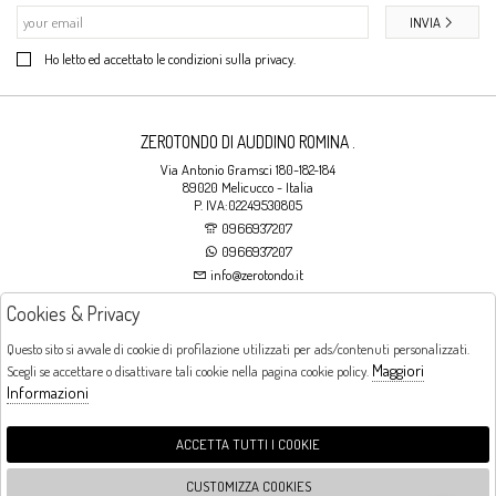
INVIA
Ho letto ed accettato le condizioni sulla privacy.
ZEROTONDO DI AUDDINO ROMINA .
Via Antonio Gramsci 180-182-184
89020 Melicucco - Italia
P. IVA:02249530805
0966937207
0966937207
info@zerotondo.it
Cookies & Privacy
SHOP
Questo sito si avvale di cookie di profilazione utilizzati per ads/contenuti personalizzati.
Maggiori
Scegli se accettare o disattivare tali cookie nella pagina cookie policy.
Orari di apertura
Informazioni
LUNEDI: CHIUSO LA MATTINA - DALLE 16:00 ALLE 20:00 DAL MARTEDI AL
SABATO: DALLE 09:00 ALLE 13:00 - DALLE 16:00 ALLE 20:00 DOMENICA:
CHIUSO
ACCETTA TUTTI I COOKIE
CUSTOMIZZA COOKIES