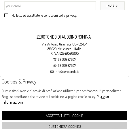
INVIA
Ho letto ed accettato le condizioni sulla privacy.
ZEROTONDO DI AUDDINO ROMINA .
Via Antonio Gramsci 180-182-184
89020 Melicucco - Italia
P. IVA:02249530805
0966937207
0966937207
info@zerotondo.it
Cookies & Privacy
SHOP
Questo sito si avvale di cookie di profilazione utilizzati per ads/contenuti personalizzati.
Maggiori
Scegli se accettare o disattivare tali cookie nella pagina cookie policy.
Orari di apertura
Informazioni
LUNEDI: CHIUSO LA MATTINA - DALLE 16:00 ALLE 20:00 DAL MARTEDI AL
SABATO: DALLE 09:00 ALLE 13:00 - DALLE 16:00 ALLE 20:00 DOMENICA:
CHIUSO
ACCETTA TUTTI I COOKIE
CUSTOMIZZA COOKIES