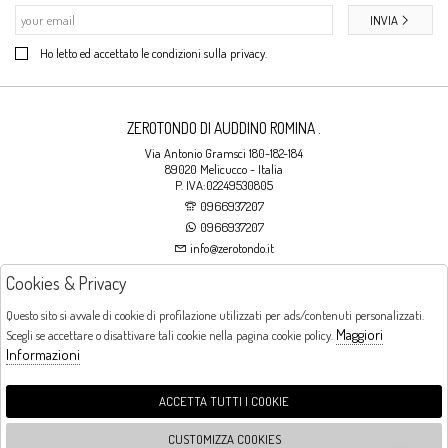
INVIA
Ho letto ed accettato le condizioni sulla privacy.
ZEROTONDO DI AUDDINO ROMINA .
Via Antonio Gramsci 180-182-184
89020 Melicucco - Italia
P. IVA:02249530805
0966937207
0966937207
info@zerotondo.it
Cookies & Privacy
SHOP
Questo sito si avvale di cookie di profilazione utilizzati per ads/contenuti personalizzati.
Maggiori
Scegli se accettare o disattivare tali cookie nella pagina cookie policy.
Orari di apertura
Informazioni
LUNEDI: CHIUSO LA MATTINA - DALLE 16:00 ALLE 20:00 DAL MARTEDI AL
SABATO: DALLE 09:00 ALLE 13:00 - DALLE 16:00 ALLE 20:00 DOMENICA:
CHIUSO
ACCETTA TUTTI I COOKIE
CUSTOMIZZA COOKIES