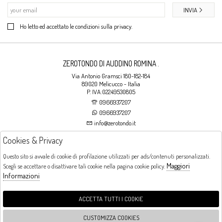
INVIA
Ho letto ed accettato le condizioni sulla privacy.
ZEROTONDO DI AUDDINO ROMINA .
Via Antonio Gramsci 180-182-184
89020 Melicucco - Italia
P. IVA:02249530805
0966937207
0966937207
info@zerotondo.it
Cookies & Privacy
SHOP
Questo sito si avvale di cookie di profilazione utilizzati per ads/contenuti personalizzati.
Maggiori
Scegli se accettare o disattivare tali cookie nella pagina cookie policy.
Orari di apertura
Informazioni
LUNEDI: CHIUSO LA MATTINA - DALLE 16:00 ALLE 20:00 DAL MARTEDI AL
SABATO: DALLE 09:00 ALLE 13:00 - DALLE 16:00 ALLE 20:00 DOMENICA:
CHIUSO
ACCETTA TUTTI I COOKIE
CUSTOMIZZA COOKIES