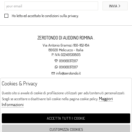
INVIA
Ho letto ed accettato le condizioni sulla privacy.
ZEROTONDO DI AUDDINO ROMINA .
Via Antonio Gramsci 180-182-184
89020 Melicucco - Italia
P. IVA:02249530805
0966937207
0966937207
info@zerotondo.it
Cookies & Privacy
SHOP
Questo sito si avvale di cookie di profilazione utilizzati per ads/contenuti personalizzati.
Maggiori
Scegli se accettare o disattivare tali cookie nella pagina cookie policy.
Orari di apertura
Informazioni
LUNEDI: CHIUSO LA MATTINA - DALLE 16:00 ALLE 20:00 DAL MARTEDI AL
SABATO: DALLE 09:00 ALLE 13:00 - DALLE 16:00 ALLE 20:00 DOMENICA:
CHIUSO
ACCETTA TUTTI I COOKIE
CUSTOMIZZA COOKIES