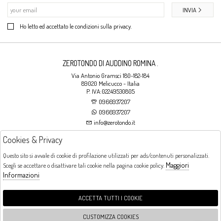
INVIA
Ho letto ed accettato le condizioni sulla privacy.
ZEROTONDO DI AUDDINO ROMINA .
Via Antonio Gramsci 180-182-184
89020 Melicucco - Italia
P. IVA:02249530805
0966937207
0966937207
info@zerotondo.it
Cookies & Privacy
SHOP
Questo sito si avvale di cookie di profilazione utilizzati per ads/contenuti personalizzati.
Maggiori
Scegli se accettare o disattivare tali cookie nella pagina cookie policy.
Orari di apertura
Informazioni
LUNEDI: CHIUSO LA MATTINA - DALLE 16:00 ALLE 20:00 DAL MARTEDI AL
SABATO: DALLE 09:00 ALLE 13:00 - DALLE 16:00 ALLE 20:00 DOMENICA:
CHIUSO
ACCETTA TUTTI I COOKIE
CUSTOMIZZA COOKIES