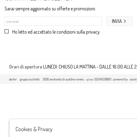
Sarai sempre aggiornato su offerte e promozioni.
INVIA
Ho letto ed accettato le condizioni sulla privacy.
Orari di apertura
LUNEDI: CHIUSO LA MATTINA - DALLE 16:00 ALLE 
atelier
gruppo zucchetti
2026 zerotondo di auddino romina . - p.iva : 02249530805 powered by
societ
Cookies & Privacy