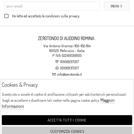
INVIA
Ho letto ed accettato le condizioni sulla privacy.
ZEROTONDO DI AUDDINO ROMINA .
Via Antonio Gramsci 180-182-184
89020 Melicucco - Italia
P. IVA:02249530805
0966937207
0966937207
info@zerotondo.it
Cookies & Privacy
SHOP
Questo sito si avvale di cookie di profilazione utilizzati per ads/contenuti personalizzati.
Maggiori
Scegli se accettare o disattivare tali cookie nella pagina cookie policy.
Orari di apertura
Informazioni
LUNEDI: CHIUSO LA MATTINA - DALLE 16:00 ALLE 20:00 DAL MARTEDI AL
SABATO: DALLE 09:00 ALLE 13:00 - DALLE 16:00 ALLE 20:00 DOMENICA:
CHIUSO
ACCETTA TUTTI I COOKIE
CUSTOMIZZA COOKIES