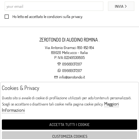
INVIA
Ho letto ed accettato le condizioni sulla privacy.
ZEROTONDO DI AUDDINO ROMINA .
Via Antonio Gramsci 180-182-184
89020 Melicucco - Italia
P. IVA:02249530805
0966937207
0966937207
info@zerotondo.it
Cookies & Privacy
SHOP
Questo sito si avvale di cookie di profilazione utilizzati per ads/contenuti personalizzati.
Maggiori
Scegli se accettare o disattivare tali cookie nella pagina cookie policy.
Orari di apertura
Informazioni
LUNEDI: CHIUSO LA MATTINA - DALLE 16:00 ALLE 20:00 DAL MARTEDI AL
SABATO: DALLE 09:00 ALLE 13:00 - DALLE 16:00 ALLE 20:00 DOMENICA:
CHIUSO
ACCETTA TUTTI I COOKIE
CUSTOMIZZA COOKIES