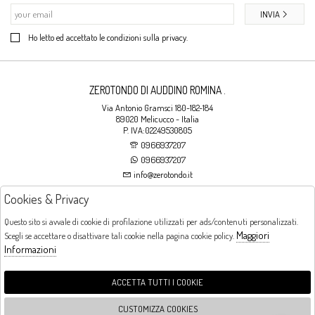
INVIA
Ho letto ed accettato le condizioni sulla privacy.
ZEROTONDO DI AUDDINO ROMINA .
Via Antonio Gramsci 180-182-184
89020 Melicucco - Italia
P. IVA:02249530805
0966937207
0966937207
info@zerotondo.it
Cookies & Privacy
SHOP
Questo sito si avvale di cookie di profilazione utilizzati per ads/contenuti personalizzati.
Maggiori
Scegli se accettare o disattivare tali cookie nella pagina cookie policy.
Orari di apertura
Informazioni
LUNEDI: CHIUSO LA MATTINA - DALLE 16:00 ALLE 20:00 DAL MARTEDI AL
SABATO: DALLE 09:00 ALLE 13:00 - DALLE 16:00 ALLE 20:00 DOMENICA:
CHIUSO
ACCETTA TUTTI I COOKIE
CUSTOMIZZA COOKIES