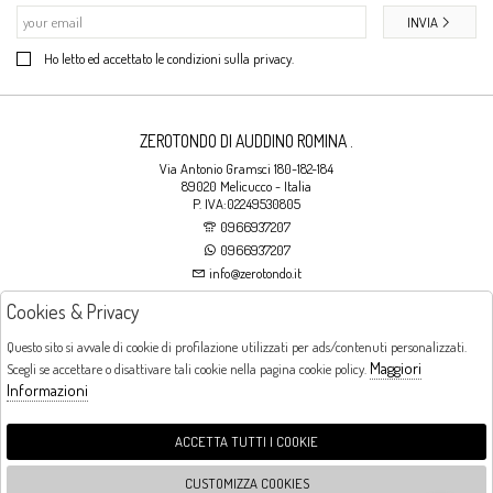
INVIA
Ho letto ed accettato le condizioni sulla privacy.
ZEROTONDO DI AUDDINO ROMINA .
Via Antonio Gramsci 180-182-184
89020 Melicucco - Italia
P. IVA:02249530805
0966937207
0966937207
info@zerotondo.it
Cookies & Privacy
SHOP
Questo sito si avvale di cookie di profilazione utilizzati per ads/contenuti personalizzati.
Maggiori
Scegli se accettare o disattivare tali cookie nella pagina cookie policy.
Orari di apertura
Informazioni
LUNEDI: CHIUSO LA MATTINA - DALLE 16:00 ALLE 20:00 DAL MARTEDI AL
SABATO: DALLE 09:00 ALLE 13:00 - DALLE 16:00 ALLE 20:00 DOMENICA:
CHIUSO
ACCETTA TUTTI I COOKIE
CUSTOMIZZA COOKIES