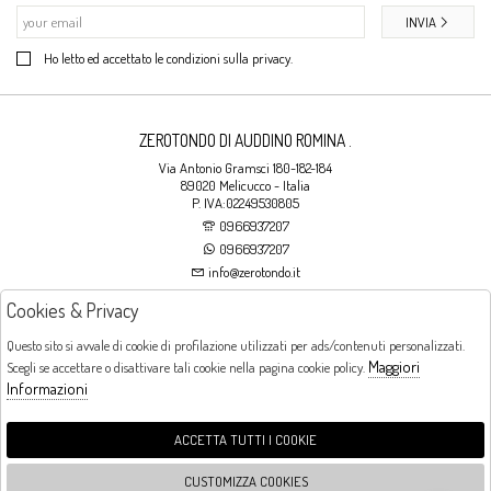
INVIA
Ho letto ed accettato le condizioni sulla privacy.
ZEROTONDO DI AUDDINO ROMINA .
Via Antonio Gramsci 180-182-184
89020 Melicucco - Italia
P. IVA:02249530805
0966937207
0966937207
info@zerotondo.it
Cookies & Privacy
SHOP
Questo sito si avvale di cookie di profilazione utilizzati per ads/contenuti personalizzati.
Maggiori
Scegli se accettare o disattivare tali cookie nella pagina cookie policy.
Orari di apertura
Informazioni
LUNEDI: CHIUSO LA MATTINA - DALLE 16:00 ALLE 20:00 DAL MARTEDI AL
SABATO: DALLE 09:00 ALLE 13:00 - DALLE 16:00 ALLE 20:00 DOMENICA:
CHIUSO
ACCETTA TUTTI I COOKIE
CUSTOMIZZA COOKIES