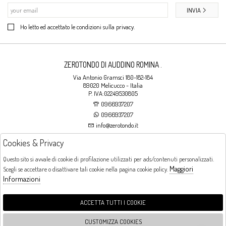
INVIA
Ho letto ed accettato le condizioni sulla privacy.
ZEROTONDO DI AUDDINO ROMINA .
Via Antonio Gramsci 180-182-184
89020 Melicucco - Italia
P. IVA:02249530805
0966937207
0966937207
info@zerotondo.it
Cookies & Privacy
SHOP
Questo sito si avvale di cookie di profilazione utilizzati per ads/contenuti personalizzati.
Maggiori
Scegli se accettare o disattivare tali cookie nella pagina cookie policy.
Orari di apertura
Informazioni
LUNEDI: CHIUSO LA MATTINA - DALLE 16:00 ALLE 20:00 DAL MARTEDI AL
SABATO: DALLE 09:00 ALLE 13:00 - DALLE 16:00 ALLE 20:00 DOMENICA:
CHIUSO
ACCETTA TUTTI I COOKIE
CUSTOMIZZA COOKIES