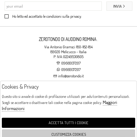
INVIA
Ho letto ed accettato le condizioni sulla privacy.
ZEROTONDO DI AUDDINO ROMINA .
Via Antonio Gramsci 180-182-184
89020 Melicucco - Italia
P. IVA:02249530805
0966937207
0966937207
info@zerotondo.it
Cookies & Privacy
SHOP
Questo sito si avvale di cookie di profilazione utilizzati per ads/contenuti personalizzati.
Maggiori
Scegli se accettare o disattivare tali cookie nella pagina cookie policy.
Orari di apertura
Informazioni
LUNEDI: CHIUSO LA MATTINA - DALLE 16:00 ALLE 20:00 DAL MARTEDI AL
SABATO: DALLE 09:00 ALLE 13:00 - DALLE 16:00 ALLE 20:00 DOMENICA:
CHIUSO
ACCETTA TUTTI I COOKIE
CUSTOMIZZA COOKIES