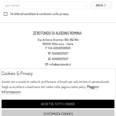
INVIA
Ho letto ed accettato le condizioni sulla privacy.
ZEROTONDO DI AUDDINO ROMINA .
Via Antonio Gramsci 180-182-184
89020 Melicucco - Italia
P. IVA:02249530805
0966937207
0966937207
info@zerotondo.it
Cookies & Privacy
SHOP
Questo sito si avvale di cookie di profilazione utilizzati per ads/contenuti personalizzati.
Maggiori
Scegli se accettare o disattivare tali cookie nella pagina cookie policy.
Orari di apertura
Informazioni
LUNEDI: CHIUSO LA MATTINA - DALLE 16:00 ALLE 20:00 DAL MARTEDI AL
SABATO: DALLE 09:00 ALLE 13:00 - DALLE 16:00 ALLE 20:00 DOMENICA:
CHIUSO
ACCETTA TUTTI I COOKIE
CUSTOMIZZA COOKIES