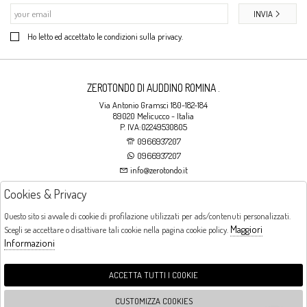
INVIA
Ho letto ed accettato le condizioni sulla privacy.
ZEROTONDO DI AUDDINO ROMINA .
Via Antonio Gramsci 180-182-184
89020 Melicucco - Italia
P. IVA:02249530805
0966937207
0966937207
info@zerotondo.it
Cookies & Privacy
SHOP
Questo sito si avvale di cookie di profilazione utilizzati per ads/contenuti personalizzati.
Maggiori
Scegli se accettare o disattivare tali cookie nella pagina cookie policy.
Orari di apertura
Informazioni
LUNEDI: CHIUSO LA MATTINA - DALLE 16:00 ALLE 20:00 DAL MARTEDI AL
SABATO: DALLE 09:00 ALLE 13:00 - DALLE 16:00 ALLE 20:00 DOMENICA:
CHIUSO
ACCETTA TUTTI I COOKIE
CUSTOMIZZA COOKIES