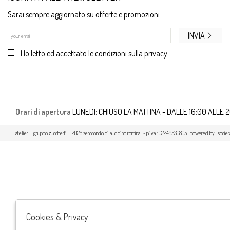
Sarai sempre aggiornato su offerte e promozioni.
INVIA
Ho letto ed accettato le condizioni sulla privacy.
Orari di apertura
LUNEDI: CHIUSO LA MATTINA - DALLE 16:00 ALLE 
atelier
gruppo zucchetti
2026 zerotondo di auddino romina . - p.iva : 02249530805 powered by
societ
Cookies & Privacy