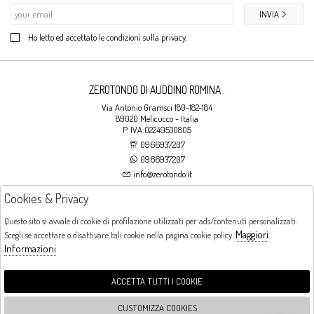
INVIA
Ho letto ed accettato le condizioni sulla privacy.
ZEROTONDO DI AUDDINO ROMINA .
Via Antonio Gramsci 180-182-184
89020 Melicucco - Italia
P. IVA:02249530805
0966937207
0966937207
info@zerotondo.it
Cookies & Privacy
SHOP
Questo sito si avvale di cookie di profilazione utilizzati per ads/contenuti personalizzati.
Maggiori
Scegli se accettare o disattivare tali cookie nella pagina cookie policy.
Orari di apertura
Informazioni
LUNEDI: CHIUSO LA MATTINA - DALLE 16:00 ALLE 20:00 DAL MARTEDI AL
SABATO: DALLE 09:00 ALLE 13:00 - DALLE 16:00 ALLE 20:00 DOMENICA:
CHIUSO
ACCETTA TUTTI I COOKIE
CUSTOMIZZA COOKIES