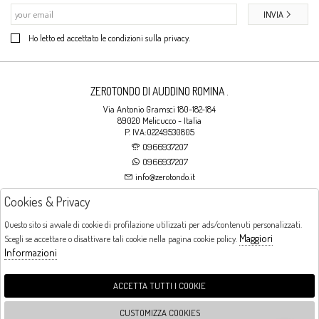
INVIA
Ho letto ed accettato le condizioni sulla privacy.
ZEROTONDO DI AUDDINO ROMINA .
Via Antonio Gramsci 180-182-184
89020 Melicucco - Italia
P. IVA:02249530805
0966937207
0966937207
info@zerotondo.it
Cookies & Privacy
SHOP
Questo sito si avvale di cookie di profilazione utilizzati per ads/contenuti personalizzati.
Maggiori
Scegli se accettare o disattivare tali cookie nella pagina cookie policy.
Orari di apertura
Informazioni
LUNEDI: CHIUSO LA MATTINA - DALLE 16:00 ALLE 20:00 DAL MARTEDI AL
SABATO: DALLE 09:00 ALLE 13:00 - DALLE 16:00 ALLE 20:00 DOMENICA:
CHIUSO
ACCETTA TUTTI I COOKIE
CUSTOMIZZA COOKIES