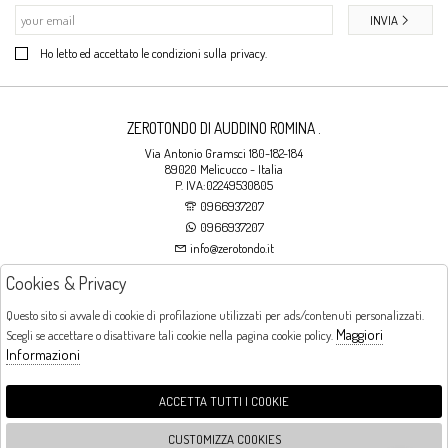
INVIA
Ho letto ed accettato le condizioni sulla privacy.
ZEROTONDO DI AUDDINO ROMINA .
Via Antonio Gramsci 180-182-184
89020 Melicucco - Italia
P. IVA:02249530805
0966937207
0966937207
info@zerotondo.it
Cookies & Privacy
SHOP
Questo sito si avvale di cookie di profilazione utilizzati per ads/contenuti personalizzati.
Maggiori
Scegli se accettare o disattivare tali cookie nella pagina cookie policy.
Orari di apertura
Informazioni
LUNEDI: CHIUSO LA MATTINA - DALLE 16:00 ALLE 20:00 DAL MARTEDI AL
SABATO: DALLE 09:00 ALLE 13:00 - DALLE 16:00 ALLE 20:00 DOMENICA:
CHIUSO
ACCETTA TUTTI I COOKIE
CUSTOMIZZA COOKIES