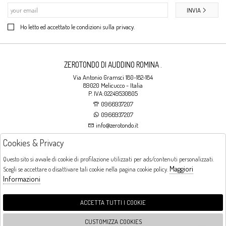
INVIA
Ho letto ed accettato le condizioni sulla privacy.
ZEROTONDO DI AUDDINO ROMINA .
Via Antonio Gramsci 180-182-184
89020 Melicucco - Italia
P. IVA:02249530805
0966937207
0966937207
info@zerotondo.it
Cookies & Privacy
SHOP
Questo sito si avvale di cookie di profilazione utilizzati per ads/contenuti personalizzati.
Maggiori
Scegli se accettare o disattivare tali cookie nella pagina cookie policy.
Orari di apertura
Informazioni
LUNEDI: CHIUSO LA MATTINA - DALLE 16:00 ALLE 20:00 DAL MARTEDI AL
SABATO: DALLE 09:00 ALLE 13:00 - DALLE 16:00 ALLE 20:00 DOMENICA:
CHIUSO
ACCETTA TUTTI I COOKIE
CUSTOMIZZA COOKIES