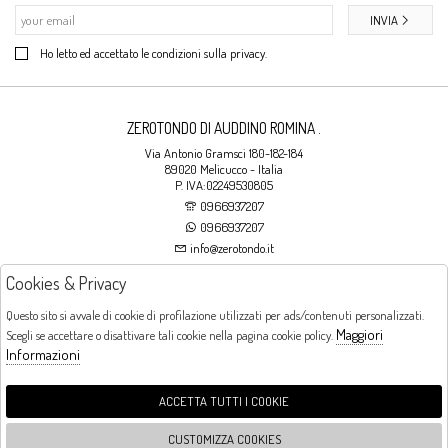
INVIA
Ho letto ed accettato le condizioni sulla privacy.
ZEROTONDO DI AUDDINO ROMINA .
Via Antonio Gramsci 180-182-184
89020 Melicucco - Italia
P. IVA:02249530805
0966937207
0966937207
info@zerotondo.it
Cookies & Privacy
SHOP
Questo sito si avvale di cookie di profilazione utilizzati per ads/contenuti personalizzati.
Maggiori
Scegli se accettare o disattivare tali cookie nella pagina cookie policy.
Orari di apertura
Informazioni
LUNEDI: CHIUSO LA MATTINA - DALLE 16:00 ALLE 20:00 DAL MARTEDI AL
SABATO: DALLE 09:00 ALLE 13:00 - DALLE 16:00 ALLE 20:00 DOMENICA:
CHIUSO
ACCETTA TUTTI I COOKIE
CUSTOMIZZA COOKIES