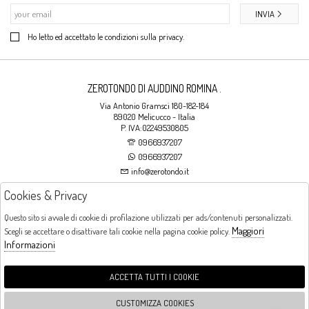
INVIA
Ho letto ed accettato le condizioni sulla privacy.
ZEROTONDO DI AUDDINO ROMINA .
Via Antonio Gramsci 180-182-184
89020 Melicucco - Italia
P. IVA:02249530805
0966937207
0966937207
info@zerotondo.it
Cookies & Privacy
SHOP
Questo sito si avvale di cookie di profilazione utilizzati per ads/contenuti personalizzati.
Maggiori
Scegli se accettare o disattivare tali cookie nella pagina cookie policy.
Orari di apertura
Informazioni
LUNEDI: CHIUSO LA MATTINA - DALLE 16:00 ALLE 20:00 DAL MARTEDI AL
SABATO: DALLE 09:00 ALLE 13:00 - DALLE 16:00 ALLE 20:00 DOMENICA:
CHIUSO
ACCETTA TUTTI I COOKIE
CUSTOMIZZA COOKIES