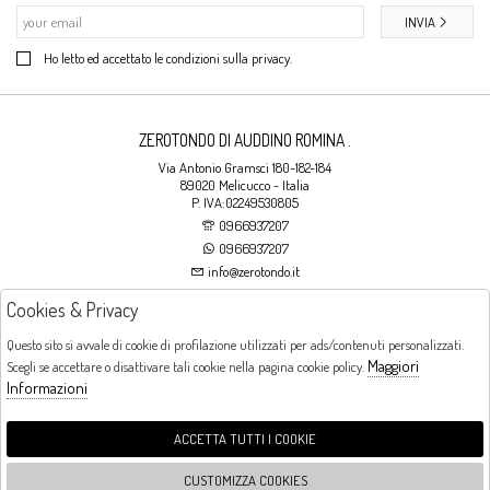
INVIA
Ho letto ed accettato le condizioni sulla privacy.
ZEROTONDO DI AUDDINO ROMINA .
Via Antonio Gramsci 180-182-184
89020 Melicucco - Italia
P. IVA:02249530805
0966937207
0966937207
info@zerotondo.it
Cookies & Privacy
SHOP
Questo sito si avvale di cookie di profilazione utilizzati per ads/contenuti personalizzati.
Maggiori
Scegli se accettare o disattivare tali cookie nella pagina cookie policy.
Orari di apertura
Informazioni
LUNEDI: CHIUSO LA MATTINA - DALLE 16:00 ALLE 20:00 DAL MARTEDI AL
SABATO: DALLE 09:00 ALLE 13:00 - DALLE 16:00 ALLE 20:00 DOMENICA:
CHIUSO
ACCETTA TUTTI I COOKIE
CUSTOMIZZA COOKIES