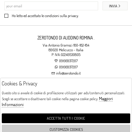
INVIA
Ho letto ed accettato le condizioni sulla privacy.
ZEROTONDO DI AUDDINO ROMINA .
Via Antonio Gramsci 180-182-184
89020 Melicucco - Italia
P. IVA:02249530805
0966937207
0966937207
info@zerotondo.it
Cookies & Privacy
SHOP
Questo sito si avvale di cookie di profilazione utilizzati per ads/contenuti personalizzati.
Maggiori
Scegli se accettare o disattivare tali cookie nella pagina cookie policy.
Orari di apertura
Informazioni
LUNEDI: CHIUSO LA MATTINA - DALLE 16:00 ALLE 20:00 DAL MARTEDI AL
SABATO: DALLE 09:00 ALLE 13:00 - DALLE 16:00 ALLE 20:00 DOMENICA:
CHIUSO
ACCETTA TUTTI I COOKIE
CUSTOMIZZA COOKIES