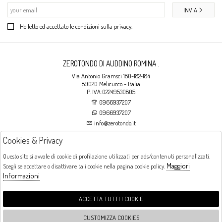
INVIA
Ho letto ed accettato le condizioni sulla privacy.
ZEROTONDO DI AUDDINO ROMINA .
Via Antonio Gramsci 180-182-184
89020 Melicucco - Italia
P. IVA:02249530805
0966937207
0966937207
info@zerotondo.it
Cookies & Privacy
SHOP
Questo sito si avvale di cookie di profilazione utilizzati per ads/contenuti personalizzati.
Maggiori
Scegli se accettare o disattivare tali cookie nella pagina cookie policy.
Orari di apertura
Informazioni
LUNEDI: CHIUSO LA MATTINA - DALLE 16:00 ALLE 20:00 DAL MARTEDI AL
SABATO: DALLE 09:00 ALLE 13:00 - DALLE 16:00 ALLE 20:00 DOMENICA:
CHIUSO
ACCETTA TUTTI I COOKIE
CUSTOMIZZA COOKIES