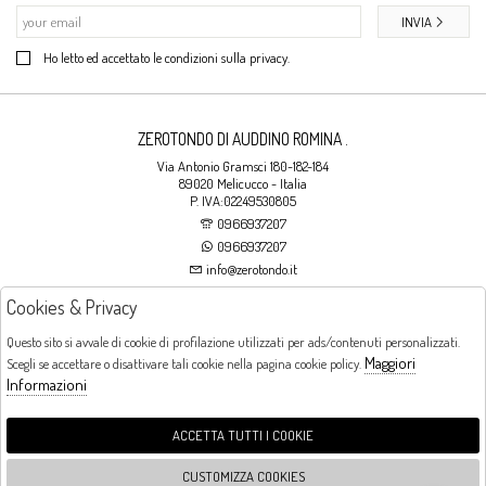
INVIA
Ho letto ed accettato le condizioni sulla privacy.
ZEROTONDO DI AUDDINO ROMINA .
Via Antonio Gramsci 180-182-184
89020 Melicucco - Italia
P. IVA:02249530805
0966937207
0966937207
info@zerotondo.it
Cookies & Privacy
SHOP
Questo sito si avvale di cookie di profilazione utilizzati per ads/contenuti personalizzati.
Maggiori
Scegli se accettare o disattivare tali cookie nella pagina cookie policy.
Orari di apertura
Informazioni
LUNEDI: CHIUSO LA MATTINA - DALLE 16:00 ALLE 20:00 DAL MARTEDI AL
SABATO: DALLE 09:00 ALLE 13:00 - DALLE 16:00 ALLE 20:00 DOMENICA:
CHIUSO
ACCETTA TUTTI I COOKIE
CUSTOMIZZA COOKIES