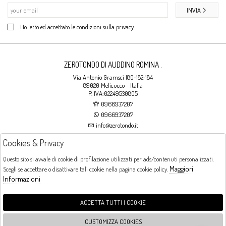
INVIA
Ho letto ed accettato le condizioni sulla privacy.
ZEROTONDO DI AUDDINO ROMINA .
Via Antonio Gramsci 180-182-184
89020 Melicucco - Italia
P. IVA:02249530805
0966937207
0966937207
info@zerotondo.it
Cookies & Privacy
SHOP
Questo sito si avvale di cookie di profilazione utilizzati per ads/contenuti personalizzati.
Maggiori
Scegli se accettare o disattivare tali cookie nella pagina cookie policy.
Orari di apertura
Informazioni
LUNEDI: CHIUSO LA MATTINA - DALLE 16:00 ALLE 20:00 DAL MARTEDI AL
SABATO: DALLE 09:00 ALLE 13:00 - DALLE 16:00 ALLE 20:00 DOMENICA:
CHIUSO
ACCETTA TUTTI I COOKIE
CUSTOMIZZA COOKIES