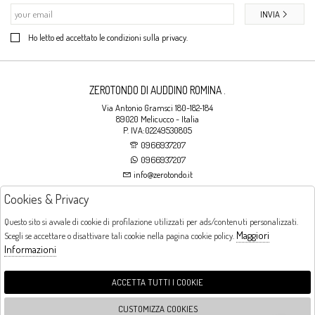
INVIA
Ho letto ed accettato le condizioni sulla privacy.
ZEROTONDO DI AUDDINO ROMINA .
Via Antonio Gramsci 180-182-184
89020 Melicucco - Italia
P. IVA:02249530805
0966937207
0966937207
info@zerotondo.it
Cookies & Privacy
SHOP
Questo sito si avvale di cookie di profilazione utilizzati per ads/contenuti personalizzati.
Maggiori
Scegli se accettare o disattivare tali cookie nella pagina cookie policy.
Orari di apertura
Informazioni
LUNEDI: CHIUSO LA MATTINA - DALLE 16:00 ALLE 20:00 DAL MARTEDI AL
SABATO: DALLE 09:00 ALLE 13:00 - DALLE 16:00 ALLE 20:00 DOMENICA:
CHIUSO
ACCETTA TUTTI I COOKIE
CUSTOMIZZA COOKIES