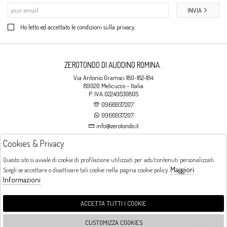
INVIA
Ho letto ed accettato le condizioni sulla privacy.
ZEROTONDO DI AUDDINO ROMINA .
Via Antonio Gramsci 180-182-184
89020 Melicucco - Italia
P. IVA:02249530805
0966937207
0966937207
info@zerotondo.it
Cookies & Privacy
SHOP
Questo sito si avvale di cookie di profilazione utilizzati per ads/contenuti personalizzati.
Maggiori
Scegli se accettare o disattivare tali cookie nella pagina cookie policy.
Orari di apertura
Informazioni
LUNEDI: CHIUSO LA MATTINA - DALLE 16:00 ALLE 20:00 DAL MARTEDI AL
SABATO: DALLE 09:00 ALLE 13:00 - DALLE 16:00 ALLE 20:00 DOMENICA:
CHIUSO
ACCETTA TUTTI I COOKIE
CUSTOMIZZA COOKIES