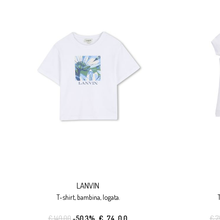
LANVIN
t-shirt, bambina, logata.
€ 149.00
-50.3%
€ 74.00
€ 7