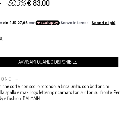
0
-50.3%
€ 83.00
RO
AVVISAMI QUANDO DISPONIBILE
IONE
iche corte, con scollo rotondo, a tinta unita, con bottoncini
lla spalla e maxi logo lettering ricamato ton sur ton sul fronte. Per
dy e fashion. BALMAIN