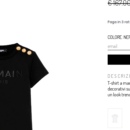
€ 167.0
COLORE: NE
DESCRIZ
T-shirt a man
decorativi su
un look tren