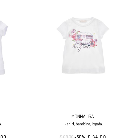
MONNALISA
.
t-shirt, bambina, logata.
.00
€ 68.00
-50%
€ 34.00