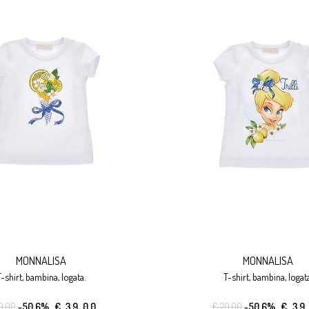
MONNALISA
MONNALISA
t-shirt, bambina, logata.
t-shirt, bambina, logata
9.00
-50.6%
€ 39.00
€ 79.00
-50.6%
€ 39