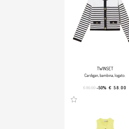
TWINSET
cardigan, bambina, logato.
€ 116.00
-50%
€ 58.00