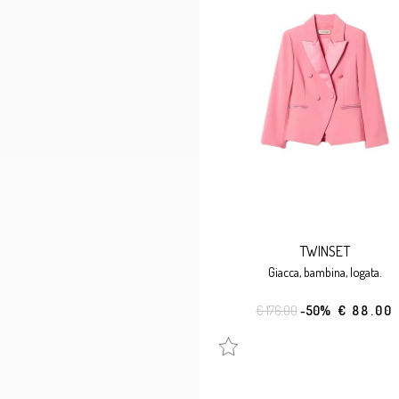
TWINSET
giacca, bambina, logata.
€ 176.00
-50%
€ 88.00