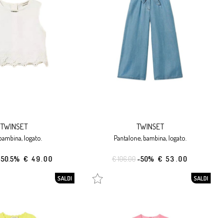
TWINSET
TWINSET
 bambina, logato.
pantalone, bambina, logato.
-50.5%
€ 49.00
€ 106.00
-50%
€ 53.00
SALDI
SALDI