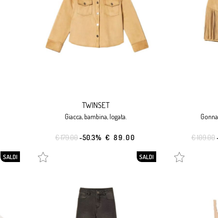
TWINSET
giacca, bambina, logata.
gonna
€ 179.00
-50.3%
€ 89.00
€ 109.00
SALDI
SALDI