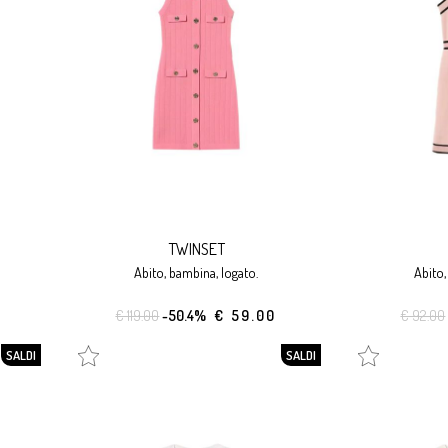
TWINSET
abito, bambina, logato.
abito
€ 119.00
-50.4%
€ 59.00
€ 92.00
SALDI
SALDI