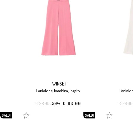
TWINSET
pantalone, bambina, logato.
pantalo
€ 126.00
-50%
€ 63.00
€ 126.00
SALDI
SALDI