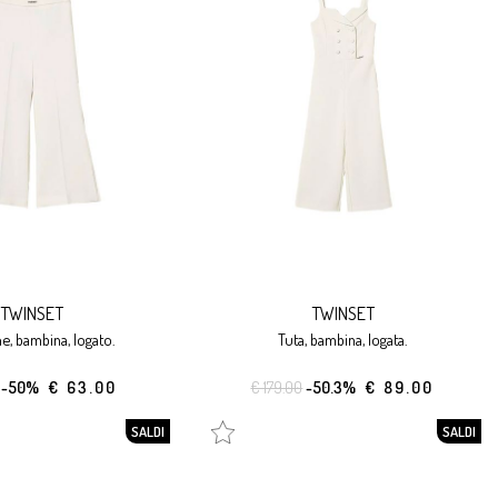
TWINSET
TWINSET
ne, bambina, logato.
tuta, bambina, logata.
-50%
€ 63.00
€ 179.00
-50.3%
€ 89.00
SALDI
SALDI