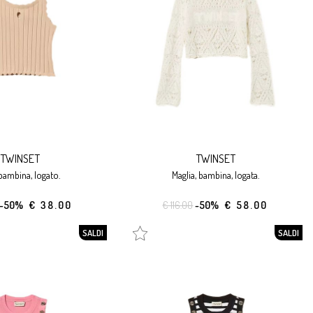
TWINSET
TWINSET
 bambina, logato.
maglia, bambina, logata.
-50%
€ 38.00
€ 116.00
-50%
€ 58.00
SALDI
SALDI