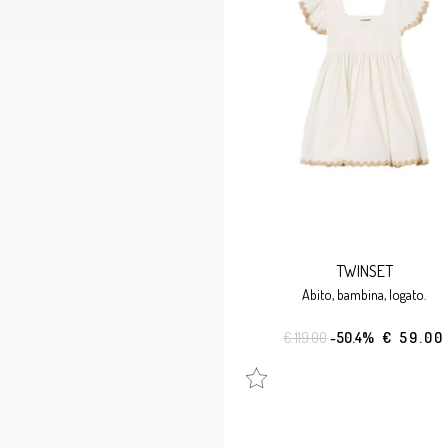
TWINSET
abito, bambina, logato.
€ 119.00
-50.4%
€ 59.00