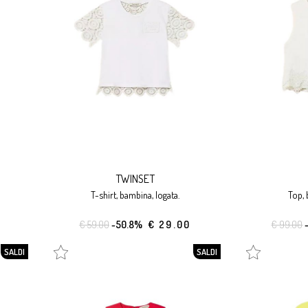
TWINSET
t-shirt, bambina, logata.
top,
€ 59.00
-50.8%
€ 29.00
€ 99.00
SALDI
SALDI