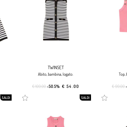
TWINSET
abito, bambina, logato.
top,
€ 109.00
-50.5%
€ 54.00
€ 99.00
SALDI
SALDI