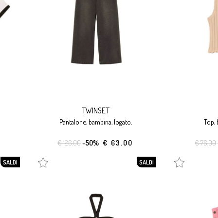
TWINSET
pantalone, bambina, logato.
top,
€ 126.00
-50%
€ 63.00
€ 76.00
SALDI
SALDI