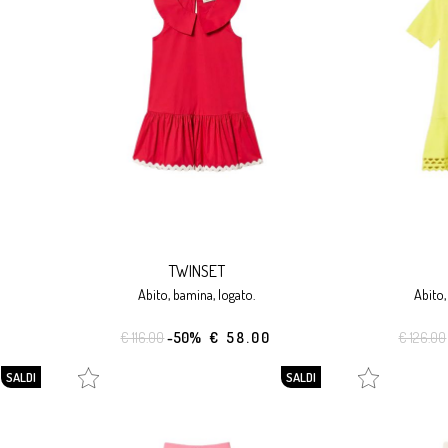
TWINSET
abito, bamina, logato.
abito
€ 116.00
-50%
€ 58.00
€ 126.00
SALDI
SALDI