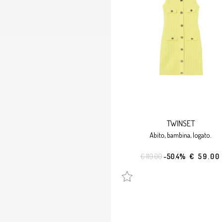
TWINSET
abito, bambina, logato.
€ 119.00
-50.4%
€ 59.00