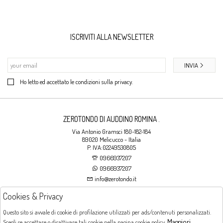
ISCRIVITI ALLA NEWSLETTER
INVIA
Ho letto ed accettato le condizioni sulla privacy.
ZEROTONDO DI AUDDINO ROMINA .
Via Antonio Gramsci 180-182-184
89020 Melicucco - Italia
P. IVA:02249530805
0966937207
0966937207
info@zerotondo.it
Cookies & Privacy
SHOP
Questo sito si avvale di cookie di profilazione utilizzati per ads/contenuti personalizzati.
Maggiori
Scegli se accettare o disattivare tali cookie nella pagina cookie policy.