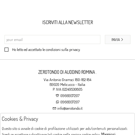
ISCRIVITI ALLA NEWSLETTER
INVIA
Ho letto ed accettato le condizioni sulla privacy.
ZEROTONDO DI AUDDINO ROMINA .
Via Antonio Gramsci 180-182-184
89020 Melicucco - Italia
P. IVA:02249530805
0966937207
0966937207
info@zerotondo.it
Cookies & Privacy
SHOP
Questo sito si avvale di cookie di profilazione utilizzati per ads/contenuti personalizzati.
Maggiori
Scegli se accettare o disattivare tali cookie nella pagina cookie policy.