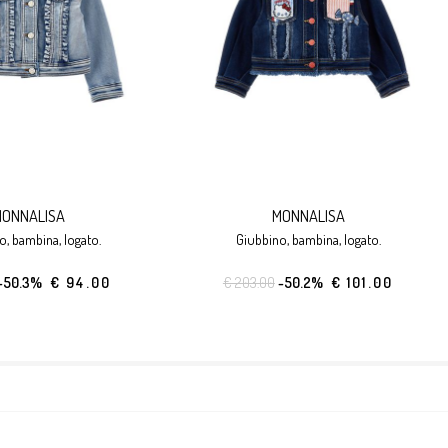
ONNALISA
MONNALISA
no, bambina, logato.
giubbino, bambina, logato.
-50.3%
€ 94.00
€ 203.00
-50.2%
€ 101.00