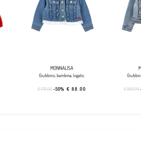
MONNALISA
M
giubbino, bambina, logato.
giubbi
€ 176.00
-50%
€ 88.00
€ 189.00