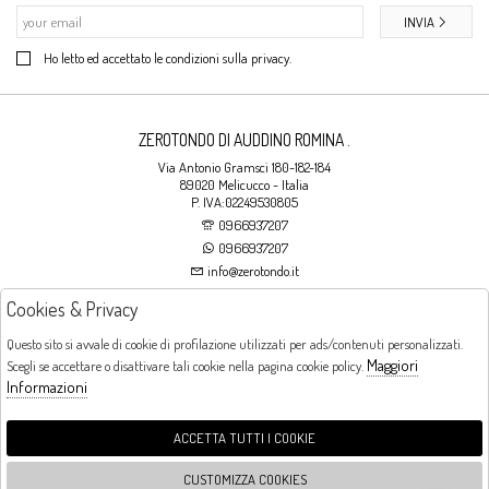
INVIA
Ho letto ed accettato le condizioni sulla privacy.
ZEROTONDO DI AUDDINO ROMINA .
Via Antonio Gramsci 180-182-184
89020 Melicucco - Italia
P. IVA:02249530805
0966937207
0966937207
info@zerotondo.it
Cookies & Privacy
SHOP
Questo sito si avvale di cookie di profilazione utilizzati per ads/contenuti personalizzati.
Maggiori
Scegli se accettare o disattivare tali cookie nella pagina cookie policy.
Orari di apertura
Informazioni
LUNEDI: CHIUSO LA MATTINA - DALLE 16:00 ALLE 20:00 DAL MARTEDI AL
SABATO: DALLE 09:00 ALLE 13:00 - DALLE 16:00 ALLE 20:00 DOMENICA:
CHIUSO
ACCETTA TUTTI I COOKIE
CUSTOMIZZA COOKIES